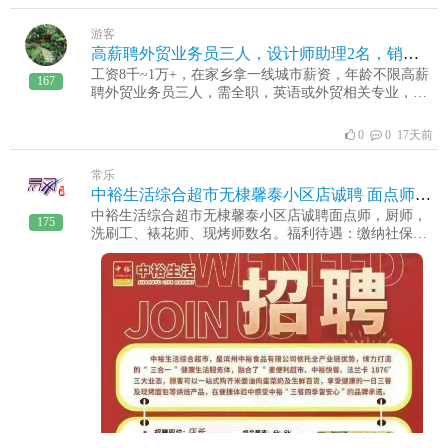
得招聘年龄:24-40周岁，不要兼职薪酬待遇：底薪3000
月入4000-9000+工作地址： 无棣优先联系方式：
游客
18954327300同微更多详细信息请咨询
高薪聘外贸业务员三人，设计师助理2名，销售客服5名
工资8千~1万+，在家乡拿一线城市薪资，年龄不限高薪
167
聘外贸业务员三人，需全职，英语或外贸相关专业，本
科及以上学历，如英语水平较好或者有外贸经验者专科
也可以，免费培训，老带新，手把手教会联系人李
0
0 17天前
总:18954305127设计师助理2名，会 CAD即可，实习工
资3000+，成熟后工资6000+销售客服5名，专科以上学
常乐
历，年龄20-30周岁，男女不限，喜欢销售工作，要求可
中裕生活综合超市无棣馨泰小区店诚聘 面点师，厨师，洗刷工、裱花师、现烤师数名
以出差。工资5000-10000+地址:无棣县新区镜湖1号对
中裕生活综合超市无棣馨泰小区店诚聘面点师，厨师，
面，聚福林饭店北临冯经理：13675439638
175
洗刷工、裱花师、现烤师数名。福利待遇：缴纳社保、
节假日福利、工龄奖、全勤奖、商业保险等福利齐全欢
迎致电咨询报名电话：1986173187515006955299