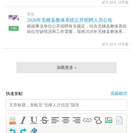
0
0 18天前
常乐
2026年无棣县教体系统公开招聘人员公告
根据事业单位公开招聘有关规定，结合无棣县教体系统
189
岗位空缺情况和工作需要，现将2026年无棣县教体系统
公开招聘人员有关事项公告如下。一、招聘范围和条件
（一）具有中华人民共和国国籍；（二）遵守中华人民
0
0 19天前
共和国宪法，拥护中国共产党领导和社会主义制度；
（三）具有良好的道德品行和适应岗位的身体条件、心
理素质；（四）年龄在40周岁以下（1985年7月以后出
生），2026年应届硕士、博士研究生报考的，放宽到43
加载更多 »
周岁以下（1982年7月以后出生）；（五）具有招聘岗
位所需要的学历、学位条件；（六）具有招聘岗位所需
的其他资格条件；（七）法律、法规规定的其他条件。
无棣县机关事业单位在编人员（含人员控制总量实名制
管理的人员），现役军人，在读的非应届毕业生，因犯
快速发帖
高级模式
罪受过刑事处罚的人员，被开除党籍的人员，被开除公
职的人员，被依法列为失信联合惩戒对象的人员，未满
最低服务期限的公务员（含参照公务员法管理的人
员），涉嫌违纪违法正在接受有关机关审查尚未作出结
论的人员，以及法律法规规定不得聘用的其他情形的人
员不得应聘。应聘人员不得报考有《事业单位人事管理
回避规定》（人社部规〔2019〕1号）中应回避情形的