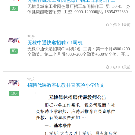
无棣县城东工业园色母厂招工 ​车间操作工
无棣县城东工业园色母厂招工​车间操作工 男 30-45 身
35
体健康​能吃苦耐劳 工资 9000-12000​电话:18054322339
0
0 1天前
常乐
无棣中通快递招聘 C1司机
无棣中通快递招聘C1司机2名 工资：第一个月4800+200
83
全勤奖。第二个月后4800+200全勤奖+500安全奖。开
4.2米箱货车，在无棣县城内送货拉货.下午司机2名.乡镇
拉货。工作地点：山东省滨州市无棣县棣州智汇物流园
0
0 1天前
联系电话19154307588
常乐
招聘代课教室执教县直实验小学语文
105