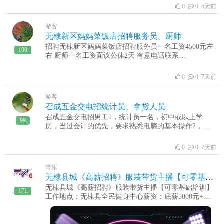
正，年龄20～40岁。2、二年驾驶经验。【薪资待遇】
0
0 6天前
底薪加提成加奖金制，业绩提成上不封顶！欢迎各位优
秀人才自我推荐！联系：19954313456/15563037777
游客
15666805888/15666805999
无棣新区妈妈菜饭店招聘服务员、厨师
招聘无棣新区妈妈菜饭店招聘服务员一名工资4500元左
100
右 厨师一名工资面议公休2天 有意电话联系
19963117912非诚勿扰
0
0 7天前
游客
召成五金交电招统计员、拿货人员
召成五金交电招男工1，统计员一名，初中或以上学
99
历，当过会计的优先，要求熟悉电脑的基本操作2，拿
货人员2名，负责仓库拿货门市卖东西，鲁北厂区附近
送送货，有五金店工作经验的优先，干过水电暖的优
0
0 7天前
先，当过会计，会电脑的优先年龄30－50岁，工资7000
－10000加奖金，上不封顶，管吃住，，微信不回，短
常乐
期工勿扰工作地址，无棣县埕口镇鲁北化工门口召成五
无棣县城《高薪招聘》服装带货主播【可零基础培训】
金交电，，13793873000
无棣县城《高薪招聘》服装带货主播【可零基础培训】
171
工作地点：无棣县全民健身中心薪资：底薪5000元+高
额提成，（月入过万，上不封顶）任职要求1、年龄20–
40岁，形象大方，待人有亲和力2、普通话流畅，有无
直播经验均可，新人免费全套培训3、热爱穿搭，善于