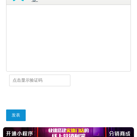
岗位。香港和澳门居民中的中国公民可应聘符合条件的
岗位。台湾居民可应聘符合条件的岗位。在符合专业等
其他条件的前提下，技工院校预备技师（技师）班全日
制毕业生，可应聘学历要求为大学本科的岗位。普通高
校2026年应届毕业生，符合教育部办公厅《关于统筹全
日制和非全日制研究生管理工作的通知》（教研厅
〔2016〕2号）和《教育部办公厅等五部门关于进一步
做好非全日制研究生就业工作的通知》（教研厅函
〔2019〕1号）规定自2016年12月1日后录取且2026年毕
业的非全日制研究生，与国（境）内普通高校2026年应
届毕业生同期毕业的留学回国人员应于2026年7月31日
以前取得相应的学历、学位证书，并依据即将取得的相
应学历、学位证书应聘符合条件的岗位。其他人员应聘
的，应在2026年7月23日以前取得岗位要求的学历、学
位证书。教师资格要符合教师法、《教师资格条例》等
法律法规规定的学历标准、普通话水平、身体条件和心
理条件，并在2026年7月31日前取得应聘岗位规定的教
师资格证书（招聘岗位没有教师资格证要求的除外）。
招聘岗位对工作经历有明确要求的，工作经历年限按足
年足月累计，时间截止到报名第一天。高校毕业生在校
期间的社会实践、实习、兼职等不作为工作经历。应聘
发表
人员须提供招聘岗位要求的工作经历证明和社会保险缴
费证明。在职人员（含已签订就业协议的人员）应聘的
须提供用人权限部门或单位出具的同意应聘介绍信，其
中机关事业单位在编人员（含人员控制总量实名制管理