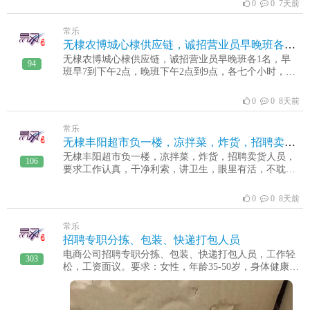
0
0 7天前
常乐
无棣农博城心棣供应链，诚招营业员早晚班各1名
无棣农博城心棣供应链，诚招营业员早晚班各1名，早
94
班早7到下午2点，晚班下午2点到9点，各七个小时，工
资70十快递提成十营业提成十批发提成，地址农博城正
东门南临12商铺心棣供应链，电话闫13561513502.程
0
0 8天前
14706498388
常乐
无棣丰阳超市负一楼，凉拌菜，炸货，招聘卖货人员
无棣丰阳超市负一楼，凉拌菜，炸货，招聘卖货人员，
106
要求工作认真，干净利索，讲卫生，眼里有活，不耽误
接送孩子，电话13561655121
0
0 8天前
常乐
招聘专职分拣、包装、快递打包人员
电商公司招聘专职分拣、包装、快递打包人员，工作轻
303
松，工资面议。要求：女性，年龄35-50岁，身体健康，
会使用智能手机工作时间：7:30-18:30 工作地点：无棣
县棣新五路徐家