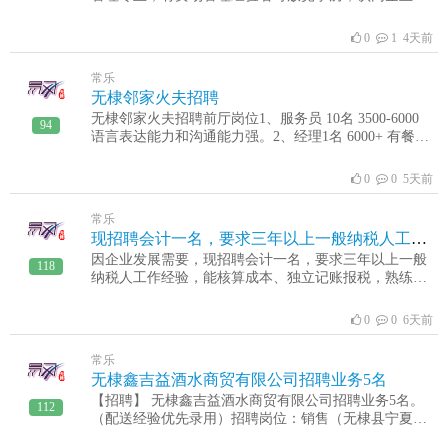
值观，沟通能力优，责任心强。02办公人员年龄20-35周
岁，大专及以上学历，沟通能力优，财务人员会计、财
0
1 4天前
务管理相关专业大专及以上学历，年龄35岁以下，具有
相应的会计职称或从业资格证书，有企业相关领域工作
常乐
经验者优先04超市理货员年龄25-55周岁，初中及以上学
无棣邻家火夫招聘
历，身体健康，工作认真，责任心强。05卖场促销员年
无棣邻家火夫招聘前厅岗位1、服务员 10名 3500-6000
龄20-45周岁，06保安/保洁/维修工年龄60周岁以下，身
94
语言表达能力和沟通能力强。2、经理1名 6000+ 有餐厅
体健康，责任心强，有工作经验者优先。福利待遇五险
管理经验者优先。3、收银员 2名 3800+ 会电脑基本操
+4天公休+年假基本工资+绩效工资生日福利+半年福利
作，细心负责。4、剪辑拍摄 1名 3500+ 需要熟练掌握
中秋福利+春节福利联系方式17863082862 0543-6566112
0
0 5天前
视频拍摄和剪辑的相关技术。后厨岗位1、炒锅 3名
8000-100002、砧板 2名 6000-80003、传菜 2名
常乐
3500+4、档口大姐 2名 3500+福利月休2天+全勤奖+提成
现招聘会计一名，要求三年以上一般纳税人工作经验
地址：无棣县海丰十九路港澳城北门对面杨总178
因企业发展需要，现招聘会计一名，要求三年以上一般
65105789，刘总155 54336399
118
纳税人工作经验，能核算成本、独立记账报税，熟练操
作金蝶财务软件，工资待遇面议。办公地点：无棣古
城，联系电话：13792293000
0
0 6天前
常乐
无棣鑫吉益酒水商贸有限公司招聘业务5名
【招聘】 无棣鑫吉益酒水商贸有限公司招聘业务5名。
112
（配送经验优先录用）招聘岗位：销售（无棣县宁夏红
枸杞酒，以及啤酒销售配送）【招聘条件】1、品行端