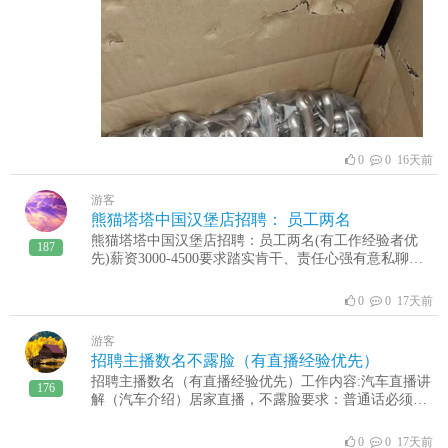
0
0 16天前
游客
熊猫塔塔中国汉堡店招聘： 员工两名
熊猫塔塔中国汉堡店招聘：员工两名(有工作经验者优
187
先)薪资3000-4500要求踏实肯干、责任心强有意私聊详
谈，非诚勿扰电话：13581150518，李先生电话：
15254373877，马先生地址：无棣丰阳超市购物广场
0
0 17天前
游客
招聘主播数名不露脸（有直播经验优先）
招聘主播数名（有直播经验优先）工作内容:汽车直播讲
176
解（汽车介绍）居家直播，不露脸要求：普通话必须
好，语言表达能力强、品行端正、勤奋好学、勇于坚
持、心理素质良好工作时间:工作6小时（4场） 多劳多
0
0 17天前